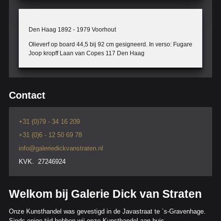
Den Haag 1892 - 1979 Voorhout
Olieverf op board 44,5 bij 92 cm gesigneerd. In verso: Fugare
Joop kropff Laan van Copes 117 Den Haag
Contact
+31 (0)79 - 34 16 209
+31 (0)6 - 12 50 69 78
info@galeriedickvanstraten.nl
KVK. 27246924
Welkom bij Galerie Dick van Straten
Onze Kunsthandel was gevestigd in de Javastraat te `s-Gravenhage.
Sinds enige tijd hebben wij onze Kunsthandel aan huis.