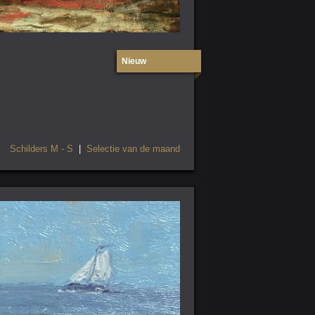
Nieuw
Schilders M - S
|
Selectie van de maand