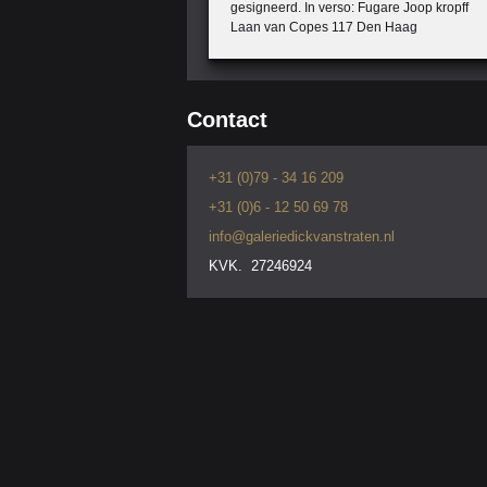
gesigneerd. In verso: Fugare Joop kropff
Laan van Copes 117 Den Haag
Contact
+31 (0)79 - 34 16 209
+31 (0)6 - 12 50 69 78
info@galeriedickvanstraten.nl
KVK. 27246924