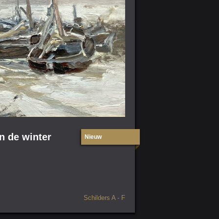
n de winter
Nieuw
Schilders A - F