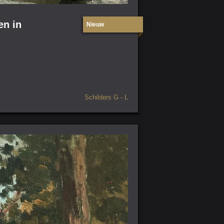
en in
Nieuw
Schilders G - L