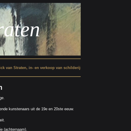
raten
- en verkoop van schilderijen uit de 19e en 20ste eeuw, ook het juiste adr
n
ge.
ekende kunstenaars uit de 19e en 20ste eeuw.
eit.
ie (achternaam).