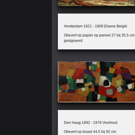
Amsterdam 1821 - 1909 Elsene België
Olieverf op papier op paneel 27 bij 35,5 cm
gesigneerd
Den Haag 1892 - 1979 Voorhout
Olieverf op board 44,5 bij 92 cm