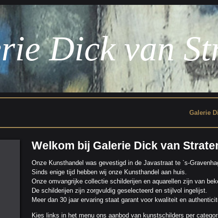
rie Dick van St
Galerie Dick van Straten, in
Welkom bij Galerie Dick van Strate
Onze Kunsthandel was gevestigd in de Javastraat te `s-Gravenha
Sinds enige tijd hebben wij onze Kunsthandel aan huis.
Onze omvangrijke collectie schilderijen en aquarellen zijn van b
De schilderijen zijn zorgvuldig geselecteerd en stijlvol ingelijst.
Meer dan 30 jaar ervaring staat garant voor kwaliteit en authenticit
Kies links in het menu ons aanbod van kunstschilders per categor